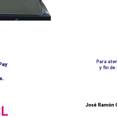
Para aten
Pay
y fin d
s.
José Ramón Gu