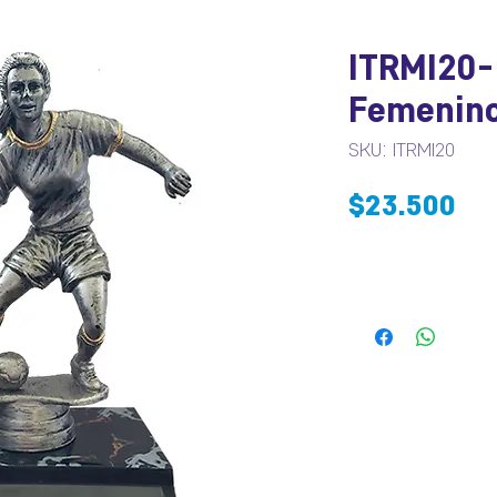
ITRMI20-
Femenino
SKU: ITRMI20
Pr
$23.500