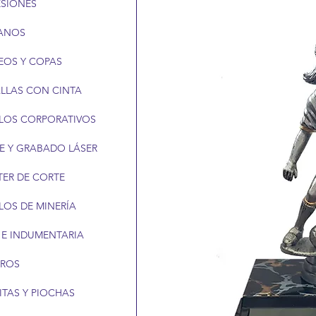
ESIONES
ANOS
EOS Y COPAS
LLAS CON CINTA
LOS CORPORATIVOS
E Y GRABADO LÁSER
TER DE CORTE
LOS DE MINERÍA
 E INDUMENTARIA
EROS
ITAS Y PIOCHAS