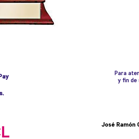
Para aten
Pay
y fin d
s.
José Ramón Gu