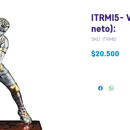
ITRMI5- V
neto):
SKU: ITRMI5
Pr
$20.500