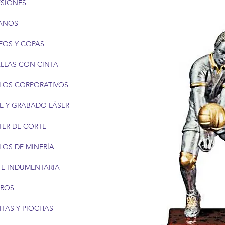
ESIONES
ANOS
EOS Y COPAS
LLAS CON CINTA
LOS CORPORATIVOS
E Y GRABADO LÁSER
TER DE CORTE
LOS DE MINERÍA
 E INDUMENTARIA
EROS
ITAS Y PIOCHAS