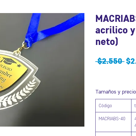
MACRIAB
acrilico 
neto)
Pre
 $2.550 
$2
Tamaños y precio
Código
MACRIABS-40