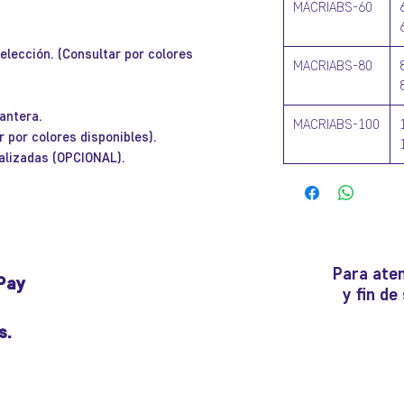
MACRIABS-60
 elección. (Consultar por colores
MACRIABS-80
lantera.
MACRIABS-100
r por colores disponibles).
nalizadas (OPCIONAL).
Para aten
Pay
y fin d
s.