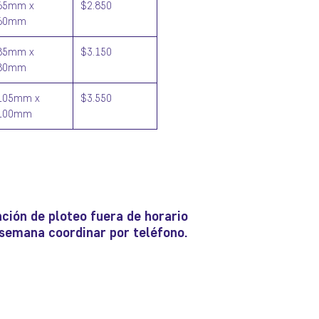
65mm x
$2.850
60mm
85mm x
$3.150
80mm
105mm x
$3.550
100mm
ción de ploteo fuera de horario
e semana coordinar por teléfono.