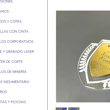
ESIONES
ANOS
EOS Y COPAS
LLAS CON CINTA
LOS CORPORATIVOS
E Y GRABADO LÁSER
TER DE CORTE
LOS DE MINERÍA
 E INDUMENTARIA
EROS
ITAS Y PIOCHAS