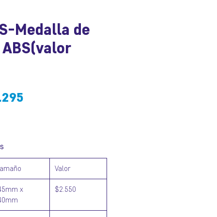
S-Medalla de
y ABS(valor
cio
Precio
.295
de
oferta
s
tamaño
Valor
45mm x
$2.550
40mm