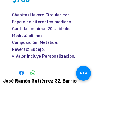
ChapitasLlavero Circular con
Espejo de diferentes medidas.
Cantidad mínima: 20 Unidades.
Medida: 58 mm.
Composición: Metálica.
Reverso: Espejo.
* Valor incluye Personalización.
José Ramón Gutiérrez 32, Barrio
Lastarria, Santiago.
Metro Universidad Católica.
+569 9166 0307
complot.contacto@gmail.com
Para atención de ploteo fuera de
horario