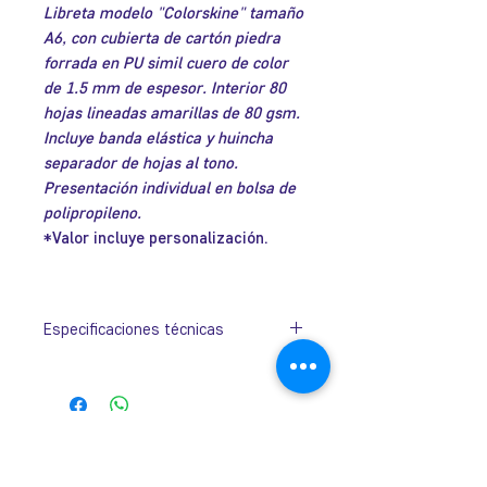
Libreta modelo "Colorskine" tamaño
oferta
A6, con cubierta de cartón piedra
forrada en PU simil cuero de color
de 1.5 mm de espesor. Interior 80
hojas lineadas amarillas de 80 gsm.
Incluye banda elástica y huincha
separador de hojas al tono.
Presentación individual en bolsa de
polipropileno.
*Valor incluye personalización.
Especificaciones técnicas
Tamaño:
90mm x 141mm
x 13mm.
José Ramón Gutiérrez 32, Barrio
Colores:
Plateado,
Lastarria, Santiago.
Blanco, Azulino,
Metro Universidad Católica.