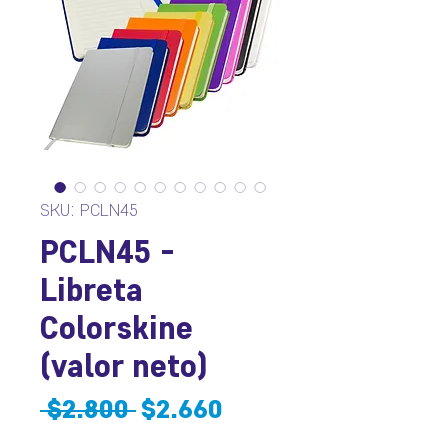
SKU: PCLN45
PCLN45 -
Libreta
Colorskine
(valor neto)
Precio
Precio
 $2.800 
$2.660
de