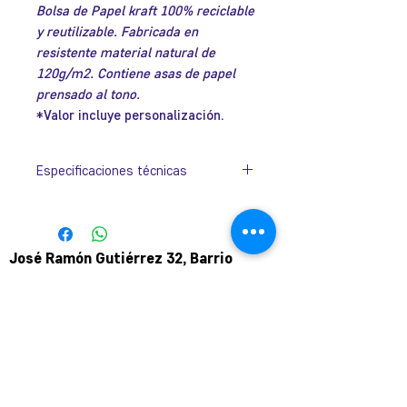
Bolsa de Papel kraft 100% reciclable
y reutilizable. Fabricada en
resistente material natural de
120g/m2. Contiene asas de papel
prensado al tono.
*Valor incluye personalización.
Especificaciones técnicas
Tamaño:
300mm x 250mm x
100mm.
José Ramón Gutiérrez 32, Barrio
Colores:
Negro, Blanco y
Lastarria, Santiago.
Natural.
Metro Universidad Católica.
+569 9166 0307
complot.contacto@gmail.com
Para atención de ploteo fuera de
horario