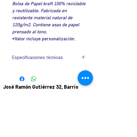
Bolsa de Papel kraft 100% reciclable
y reutilizable. Fabricada en
resistente material natural de
120g/m2. Contiene asas de papel
prensado al tono.
*Valor incluye personalización.
Especificaciones técnicas
Tamaño:
250mm x 300mm x
170mm.
José Ramón Gutiérrez 32, Barrio
Colores:
Negro, Blanco y
Lastarria, Santiago.
Natural.
Metro Universidad Católica.
+569 9166 0307
complot.contacto@gmail.com
Para atención de ploteo fuera de
horario