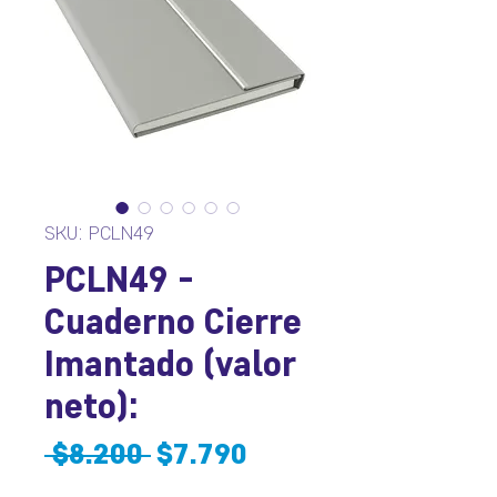
SKU: PCLN49
PCLN49 -
Cuaderno Cierre
Imantado (valor
neto):
Precio
Precio
 $8.200 
$7.790
de