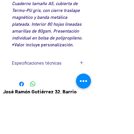
Cuaderno tamaño A5, cubierta de
oferta
Termo-PU gris, con cierre traslape
magnético y banda metálica
plateada. Interior 80 hojas lineadas
amarillas de 80gsm. Presentación
individual en bolsa de polipropileno.
*Valor incluye personalización.
Especificaciones técnicas
Tamaño:
145mm x 215mm x
15mm.
José Ramón Gutiérrez 32, Barrio
Lastarria, Santiago.
Metro Universidad Católica.
+569 9166 0307
complot.contacto@gmail.com