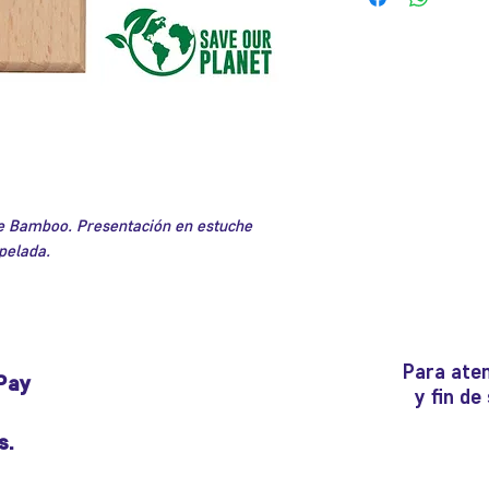
e Bamboo. Presentación en estuche
pelada.
Para aten
Pay
y fin d
s.