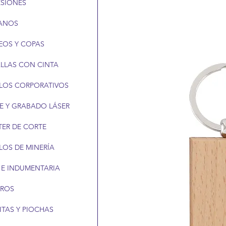
ESIONES
ANOS
EOS Y COPAS
LLAS CON CINTA
LOS CORPORATIVOS
E Y GRABADO LÁSER
TER DE CORTE
LOS DE MINERÍA
 E INDUMENTARIA
EROS
ITAS Y PIOCHAS