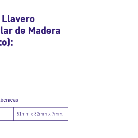
 Llavero
lar de Madera
to):
io
técnicas
51mm x 32mm x 7mm.