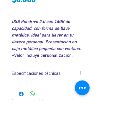
USB Pendrive 2.0 con 16GB de
capacidad, con forma de llave
metálica. Ideal para llevar en tu
llavero personal. Presentación en
caja metálica pequeña con ventana.
*Valor incluye personalización.
Especificaciones técnicas
Tamaño de
55mm x 24mm
Pendrive:
x 3mm.
José Ramón Gutiérrez 32, Barrio
Tamaño de
90mm x 62mm
Lastarria, Santiago.
Estuche:
x 17mm.
Metro Universidad Católica.
+569 9166 0307
Colores:
Azul y Rojo.
complot.contacto@gmail.com