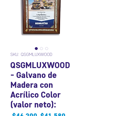
SKU: QSGMLUXWOOD
QSGMLUXWOOD
- Galvano de
Madera con
Acrílico Color
(valor neto):
Precio
Precio
 $46.200 
$41.580