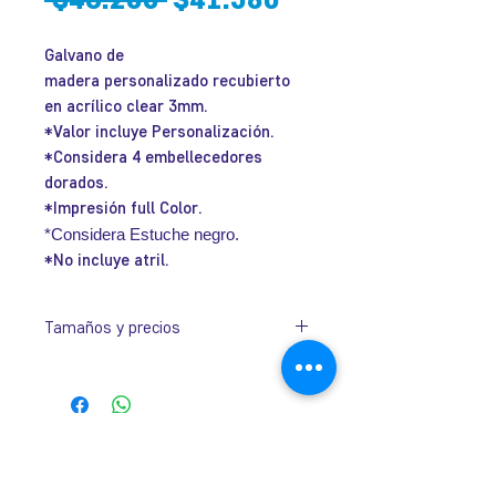
de
Galvano de
oferta
madera personalizado recubierto
en acrílico clear 3mm.
*Valor incluye Personalización.
*Considera 4 embellecedores
dorados.
*Impresión full Color.
*Considera Estuche negro.
*No incluye atril.
Tamaños y precios
Tamaño
280 x230 x 30 mm.
José Ramón Gutiérrez 32, Barrio
Lastarria, Santiago.
Metro Universidad Católica.