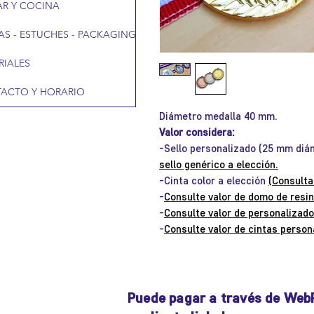
R Y COCINA
AS - ESTUCHES - PACKAGING
RIALES
ACTO Y HORARIO
Diámetro medalla 40 mm.
Valor considera:
-Sello personalizado (25 mm diám
sello genérico a elección.
-Cinta color a elección
(Consulta
-
Consulte valor de domo de resi
-
Consulte valor de personalizado
-
Consulte valor de cintas person
Puede pagar a través de Web