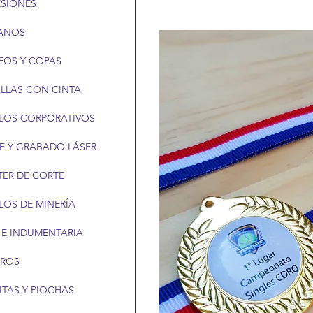
ESIONES
ANOS
EOS Y COPAS
LLAS CON CINTA
LOS CORPORATIVOS
E Y GRABADO LÁSER
TER DE CORTE
LOS DE MINERÍA
 E INDUMENTARIA
EROS
ITAS Y PIOCHAS