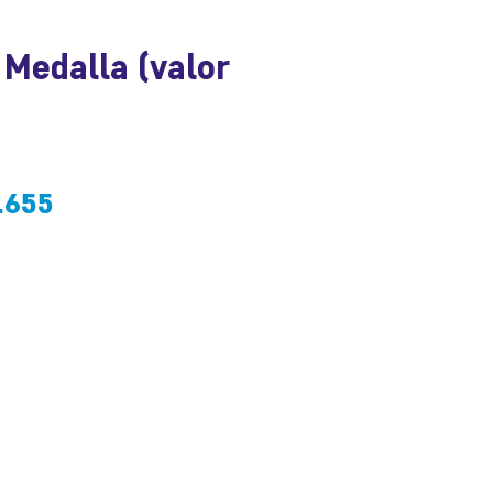
 Medalla (valor
cio
Precio
.655
de
oferta