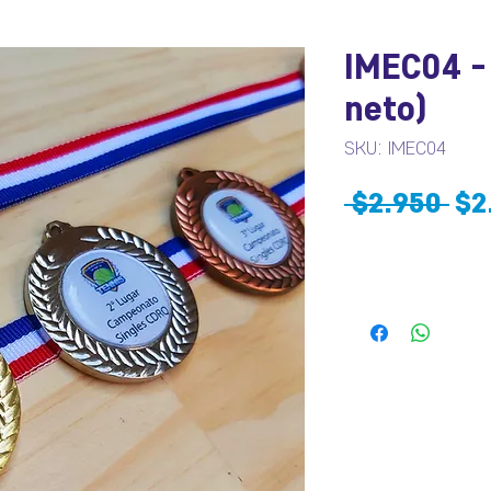
IMEC04 -
neto)
SKU: IMEC04
Pre
 $2.950 
$2